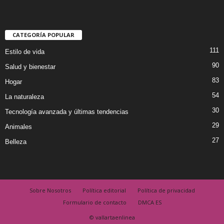
CATEGORÍA POPULAR
111
Estilo de vida
90
Salud y bienestar
83
Hogar
54
La naturaleza
30
Tecnología avanzada y últimas tendencias
29
Animales
27
Belleza
Sobre Nosotros
Política editorial
Política de privacidad
Formulario de contacto
DMCA ES
© vallartaenlinea