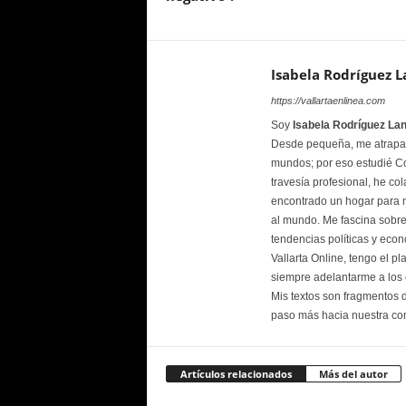
Isabela Rodríguez L
https://vallartaenlinea.com
Soy
Isabela Rodríguez Lan
Desde pequeña, me atraparo
mundos; por eso estudié C
travesía profesional, he c
encontrado un hogar para mi
al mundo. Me fascina sobre t
tendencias políticas y econ
Vallarta Online, tengo el p
siempre adelantarme a los e
Mis textos son fragmentos d
paso más hacia nuestra co
Artículos relacionados
Más del autor