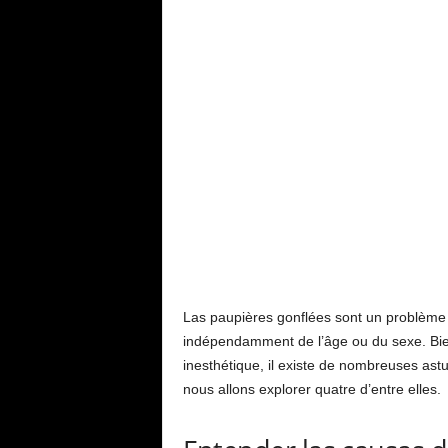
L
í
n
e
a
Las paupières gonflées sont un problème e
indépendamment de l’âge ou du sexe. Bien 
inesthétique, il existe de nombreuses ast
nous allons explorer quatre d’entre elles.