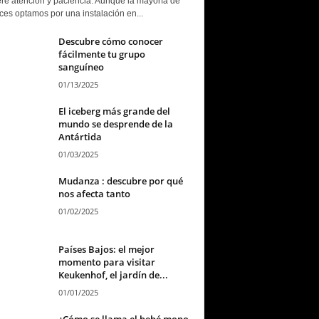
ere atención y paciencia. Aunque la mayoría de
ces optamos por una instalación en...
Descubre cómo conocer
fácilmente tu grupo
sanguíneo
01/13/2025
El iceberg más grande del
mundo se desprende de la
Antártida
01/03/2025
Mudanza : descubre por qué
nos afecta tanto
01/02/2025
Países Bajos: el mejor
momento para visitar
Keukenhof, el jardín de...
01/01/2025
¿Cómo se llama el bebé mono