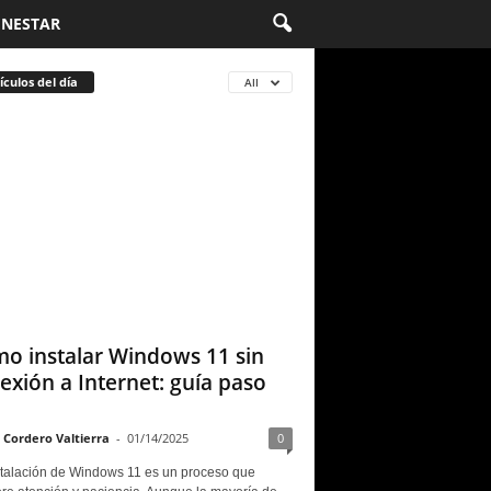
ENESTAR
ículos del día
All
o instalar Windows 11 sin
exión a Internet: guía paso
 Cordero Valtierra
-
01/14/2025
0
stalación de Windows 11 es un proceso que