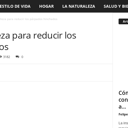
ESTILO DE VIDA
HOGAR
LA NATURALEZA
SALUD Y BI
lleza para reducir los párpados hinchados
Art
eza para reducir los
os
3182
0
Cóm
con
a...
Felipe
La in