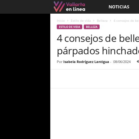
NOTICIAS
V
a
Inicio
Estilo de vida
Belleza
4 consejos de be
ESTILO DE VIDA
BELLEZA
4 consejos de bell
l
párpados hinchad
l
a
Por
Isabela Rodríguez Lantigua
-
08/06/2024
r
t
a
e
n