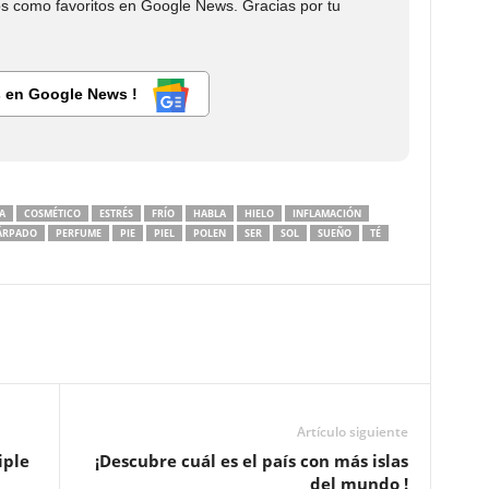
 como favoritos en Google News. Gracias por tu
 en Google News !
A
COSMÉTICO
ESTRÉS
FRÍO
HABLA
HIELO
INFLAMACIÓN
ÁRPADO
PERFUME
PIE
PIEL
POLEN
SER
SOL
SUEÑO
TÉ
Artículo siguiente
iple
¡Descubre cuál es el país con más islas
del mundo !