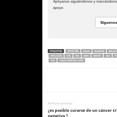
Apóyanos siguiéndonos y marcándonos
apoyo.
Síguenos
ETIQUETAS
AFFECTER
AGUA
ALERGIA
BELLEZ
INFUSIÓN
ION
IRA
MAR
MENTE
OJO
P
TOS
VASOCONSTRICCIÓN
Artículo anterior
¿es posible curarse de un cáncer tr
negativo ?