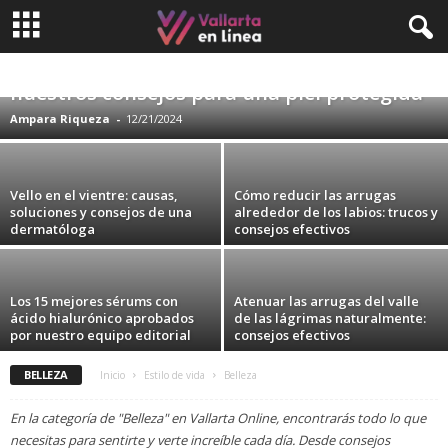
Exposición al sol: desmitificamos 5
creencias sobre los rayos UV y descubre
BELLEZA
CURIOSIDADES
TECNOLOGÍA AVANZADA Y ÚLTIMAS TENDENCIAS
nuestros consejos para una piel protegida
TENDENCIAS DE LA MODA
VIAJES Y AVENTURAS
Ampara Riqueza
-
12/21/2024
Vello en el vientre: causas,
Cómo reducir las arrugas
soluciones y consejos de una
alrededor de los labios: trucos y
dermatóloga
consejos efectivos
Los 15 mejores sérums con
Atenuar las arrugas del valle
ácido hialurónico aprobados
de las lágrimas naturalmente:
por nuestro equipo editorial
consejos efectivos
BELLEZA
Inicio
Estilo de vida
Belleza
En la categoría de "Belleza" en Vallarta Online, encontrarás todo lo que
necesitas para sentirte y verte increíble cada día. Desde consejos