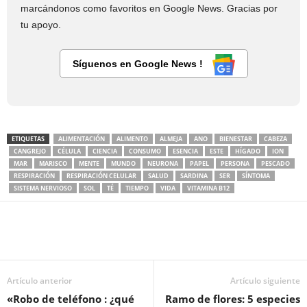
marcándonos como favoritos en Google News. Gracias por
tu apoyo.
Síguenos en Google News !
ETIQUETAS
ALIMENTACIÓN
ALIMENTO
ALMEJA
ANO
BIENESTAR
CABEZA
CANGREJO
CÉLULA
CIENCIA
CONSUMO
ESENCIA
ESTE
HÍGADO
ION
MAR
MARISCO
MENTE
MUNDO
NEURONA
PAPEL
PERSONA
PESCADO
RESPIRACIÓN
RESPIRACIÓN CELULAR
SALUD
SARDINA
SER
SÍNTOMA
SISTEMA NERVIOSO
SOL
TÉ
TIEMPO
VIDA
VITAMINA B12
Artículo anterior
Artículo siguiente
«Robo de teléfono : ¿qué
Ramo de flores: 5 especies