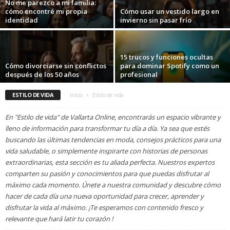
No me parezco a mi familia:
cómo encontré mi propia
Cómo usar un vestido largo en
identidad
invierno sin pasar frío
15 trucos y funciones ocultas
Cómo divorciarse sin conflictos
para dominar Spotify como un
después de los 50 años
profesional
ESTILO DE VIDA
Inicio
Estilo de vida
En "Estilo de vida" de Vallarta Online, encontrarás un espacio vibrante y
lleno de información para transformar tu día a día. Ya sea que estés
buscando las últimas tendencias en moda, consejos prácticos para una
vida saludable, o simplemente inspirarte con historias de personas
extraordinarias, esta sección es tu aliada perfecta. Nuestros expertos
comparten su pasión y conocimientos para que puedas disfrutar al
máximo cada momento. Únete a nuestra comunidad y descubre cómo
hacer de cada día una nueva oportunidad para crecer, aprender y
disfrutar la vida al máximo. ¡Te esperamos con contenido fresco y
relevante que hará latir tu corazón !