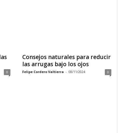
las
Consejos naturales para reducir
las arrugas bajo los ojos
Felipe Cordero Valtierra
-
08/11/2024
0
0