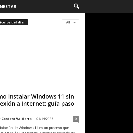
ENESTAR
ículos del día
All
o instalar Windows 11 sin
exión a Internet: guía paso
e Cordero Valtierra
-
01/14/2025
0
stalación de Windows 11 es un proceso que