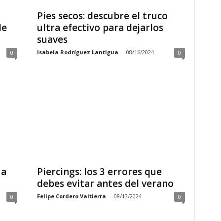
Pies secos: descubre el truco
de
ultra efectivo para dejarlos
suaves
Isabela Rodríguez Lantigua
-
08/16/2024
0
0
ua
Piercings: los 3 errores que
debes evitar antes del verano
Felipe Cordero Valtierra
-
08/13/2024
0
0