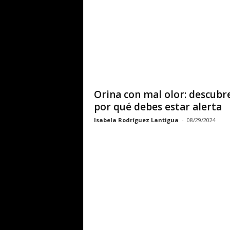
L
í
n
e
Orina con mal olor: descubr
a
por qué debes estar alerta
Isabela Rodríguez Lantigua
-
08/29/2024