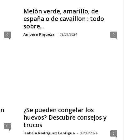
Melón verde, amarillo, de
españa o de cavaillon : todo
sobre...
Ampara Riqueza
-
08/09/2024
0
0
un
¿Se pueden congelar los
huevos? Descubre consejos y
trucos
0
Isabela Rodríguez Lantigua
-
08/08/2024
0