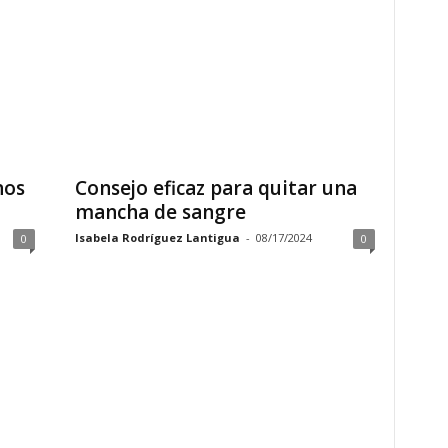
nos
Consejo eficaz para quitar una
mancha de sangre
Isabela Rodríguez Lantigua
-
08/17/2024
0
0