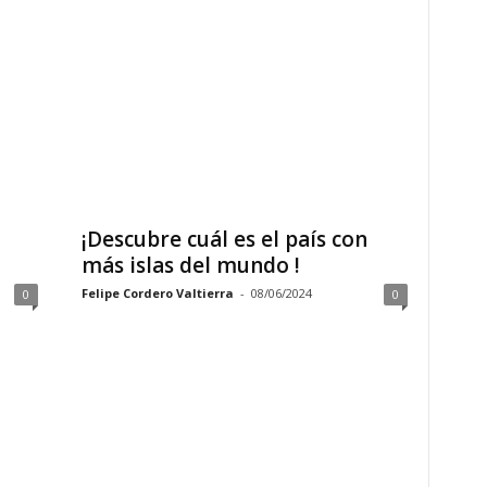
¡Descubre cuál es el país con
más islas del mundo !
Felipe Cordero Valtierra
-
08/06/2024
0
0