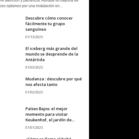
ere atención y paciencia. Aunque la mayoría de
ces optamos por una instalación en...
Descubre cómo conocer
fácilmente tu grupo
sanguíneo
01/13/2025
El iceberg más grande del
mundo se desprende de la
Antártida
01/03/2025
Mudanza : descubre por qué
nos afecta tanto
01/02/2025
Países Bajos: el mejor
momento para visitar
Keukenhof, el jardín de...
01/01/2025
¿Cómo se llama el bebé