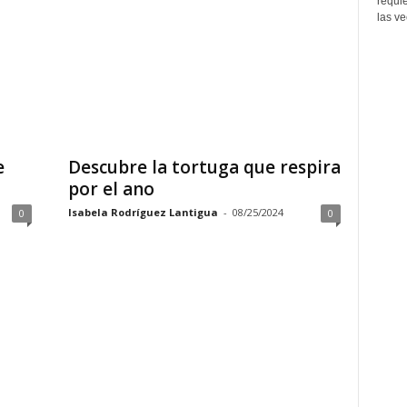
requi
las ve
e
Descubre la tortuga que respira
por el ano
Isabela Rodríguez Lantigua
-
08/25/2024
0
0