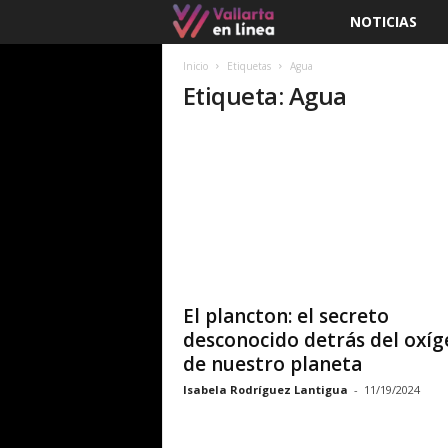
NOTICIAS
V
a
Inicio
Etiquetas
Agua
Etiqueta: Agua
l
l
a
r
t
El plancton: el secreto
a
desconocido detrás del oxí
de nuestro planeta
e
Isabela Rodríguez Lantigua
-
11/19/2024
n