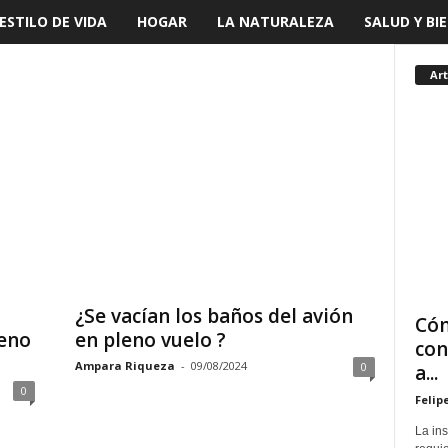
ESTILO DE VIDA
HOGAR
LA NATURALEZA
SALUD Y BI
Art
¿Se vacían los baños del avión
Cóm
geno
en pleno vuelo ?
con
Ampara Riqueza
-
09/08/2024
0
a...
0
Felip
La in