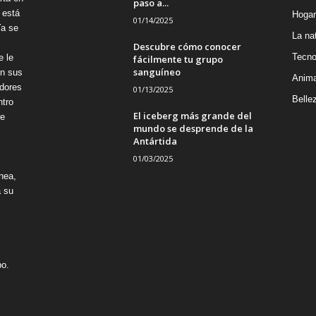
paso a...
 está
Hogar
01/14/2025
Ya se
La na
Descubre cómo conocer
Tecno
e le
fácilmente tu grupo
sanguíneo
on sus
Anima
adores
01/13/2025
Belle
ntro
El iceberg más grande del
re
mundo se desprende de la
Antártida
01/03/2025
nea,
á su
po.