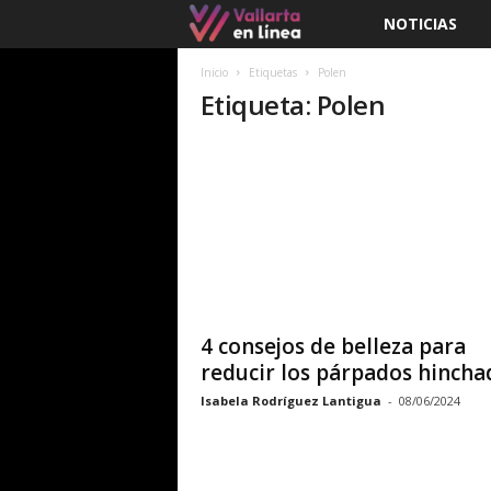
NOTICIAS
V
a
Inicio
Etiquetas
Polen
Etiqueta: Polen
l
l
a
r
t
4 consejos de belleza para
a
reducir los párpados hincha
Isabela Rodríguez Lantigua
-
08/06/2024
e
n