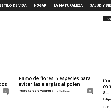
ESTILO DE VIDA
HOGAR
LA NATURALEZA
SALUD Y BI
Art
Ramo de flores: 5 especies para
Cóm
dos
evitar las alergias al polen
con
Felipe Cordero Valtierra
-
07/28/2024
0
0
a...
Felip
La in