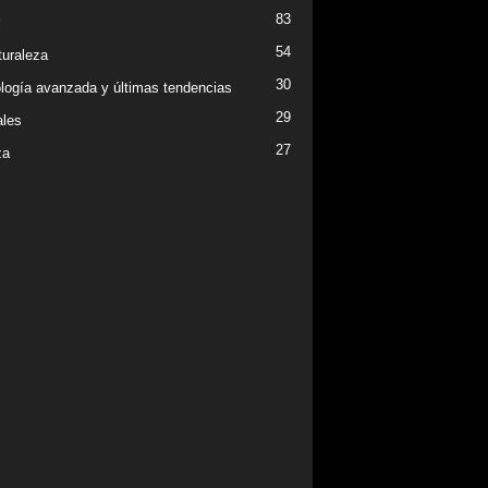
83
54
turaleza
30
logía avanzada y últimas tendencias
29
les
27
za