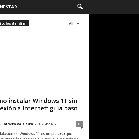
ENESTAR
ículos del día
All
o instalar Windows 11 sin
exión a Internet: guía paso
e Cordero Valtierra
-
01/14/2025
0
stalación de Windows 11 es un proceso que