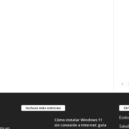
Incluso más noticias
CA
Estilo
Cómo instalar Windows 11
sin conexión a Internet: guía
Salud
rta en