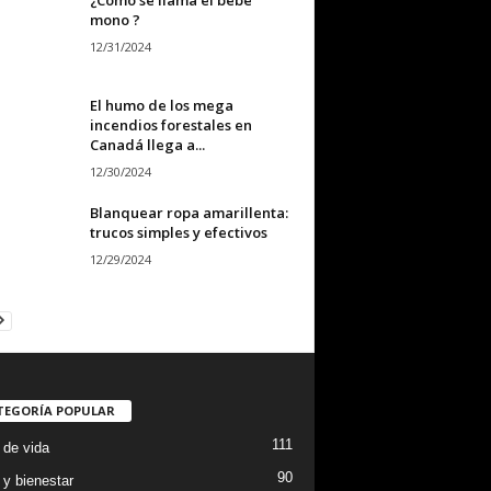
mono ?
12/31/2024
El humo de los mega
incendios forestales en
Canadá llega a...
12/30/2024
Blanquear ropa amarillenta:
trucos simples y efectivos
12/29/2024
TEGORÍA POPULAR
111
 de vida
90
 y bienestar