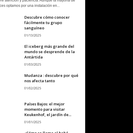
ere atención y paciencia. Aunque la mayoría de
ces optamos por una instalación en...
Descubre cómo conocer
fácilmente tu grupo
sanguíneo
01/13/2025
El iceberg más grande del
mundo se desprende de la
Antártida
01/03/2025
Mudanza : descubre por qué
nos afecta tanto
01/02/2025
Países Bajos: el mejor
momento para visitar
Keukenhof, el jardín de...
01/01/2025
¿Cómo se llama el bebé