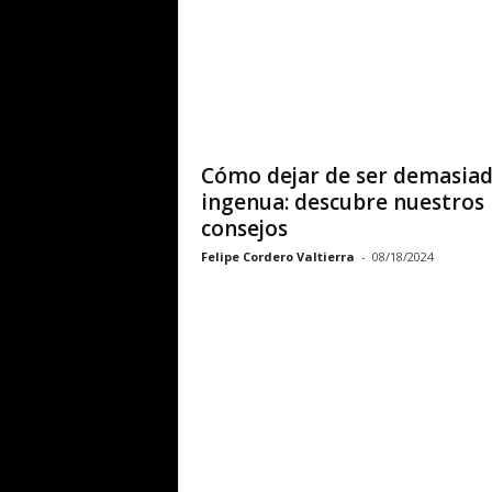
L
í
n
e
Cómo dejar de ser demasia
ingenua: descubre nuestros
a
consejos
Felipe Cordero Valtierra
-
08/18/2024