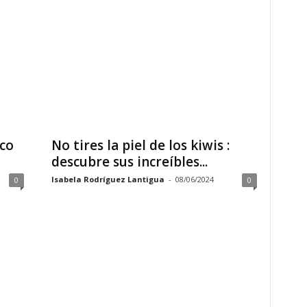
nco
No tires la piel de los kiwis :
descubre sus increíbles...
Isabela Rodríguez Lantigua
-
08/06/2024
0
0