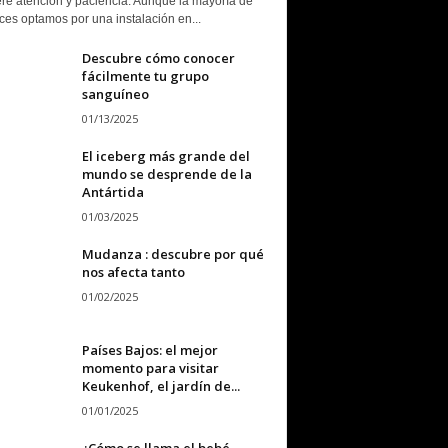
ere atención y paciencia. Aunque la mayoría de
ces optamos por una instalación en...
Descubre cómo conocer
fácilmente tu grupo
sanguíneo
01/13/2025
El iceberg más grande del
mundo se desprende de la
Antártida
01/03/2025
Mudanza : descubre por qué
nos afecta tanto
01/02/2025
Países Bajos: el mejor
momento para visitar
Keukenhof, el jardín de...
01/01/2025
¿Cómo se llama el bebé