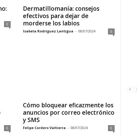
no:
Dermatillomanía: consejos
efectivos para dejar de
morderse los labios
0
Isabela Rodríguez Lantigua
-
08/07/2024
0
Cómo bloquear eficazmente los
o
anuncios por correo electrónico
y SMS
Felipe Cordero Valtierra
-
08/07/2024
0
0