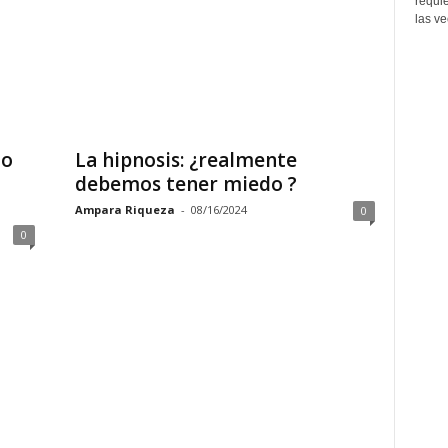
requi
las ve
do
La hipnosis: ¿realmente
debemos tener miedo ?
Ampara Riqueza
-
08/16/2024
0
0