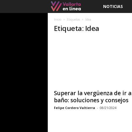
NOTICIAS
V
a
Inicio
Etiquetas
Idea
Etiqueta: Idea
l
l
a
r
t
Superar la vergüenza de ir a
a
baño: soluciones y consejos
Felipe Cordero Valtierra
-
08/21/2024
e
n