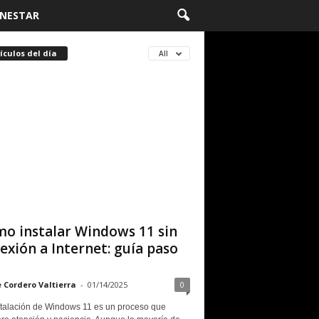
ENESTAR
ículos del día
All
o instalar Windows 11 sin
exión a Internet: guía paso
e Cordero Valtierra
-
01/14/2025
0
stalación de Windows 11 es un proceso que