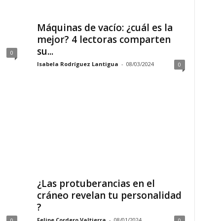
Máquinas de vacío: ¿cuál es la
mejor? 4 lectoras comparten
su...
0
Isabela Rodríguez Lantigua
-
08/03/2024
0
¿Las protuberancias en el
cráneo revelan tu personalidad
?
Felipe Cordero Valtierra
-
08/01/2024
0
0