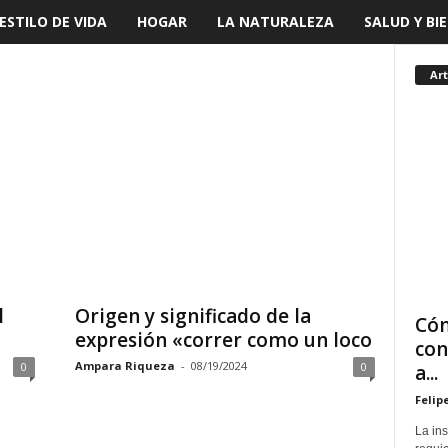
ESTILO DE VIDA
HOGAR
LA NATURALEZA
SALUD Y BI
Art
l
Origen y significado de la
Cóm
expresión «correr como un loco
con
Ampara Riqueza
-
08/19/2024
0
0
a...
Felip
La in