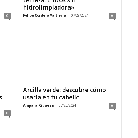
terraza: trucos sin
hidrolimpiadora»
Felipe Cordero Valtierra
-
07/28/2024
0
0
Arcilla verde: descubre cómo
s
usarla en tu cabello
Ampara Riqueza
-
07/27/2024
0
0