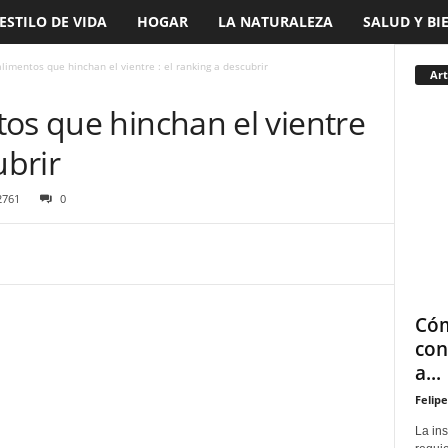
ESTILO DE VIDA
HOGAR
LA NATURALEZA
SALUD Y BI
limentos que hinchan el vientre : el ranking a descubrir
Art
os que hinchan el vientre
ubrir
2761
0
Cóm
con
a...
Felipe
La in