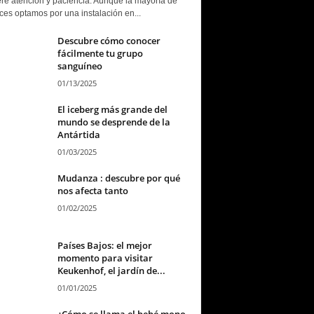
ere atención y paciencia. Aunque la mayoría de
ces optamos por una instalación en...
Descubre cómo conocer
fácilmente tu grupo
sanguíneo
01/13/2025
El iceberg más grande del
mundo se desprende de la
Antártida
01/03/2025
Mudanza : descubre por qué
nos afecta tanto
01/02/2025
Países Bajos: el mejor
momento para visitar
Keukenhof, el jardín de...
01/01/2025
¿Cómo se llama el bebé mono