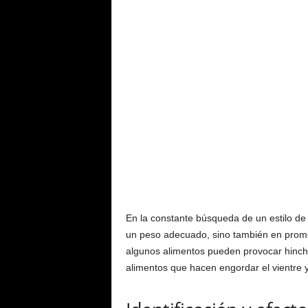
L
í
n
e
a
En la constante búsqueda de un estilo de 
un peso adecuado, sino también en promov
algunos alimentos pueden provocar hinch
alimentos que hacen engordar el vientre y