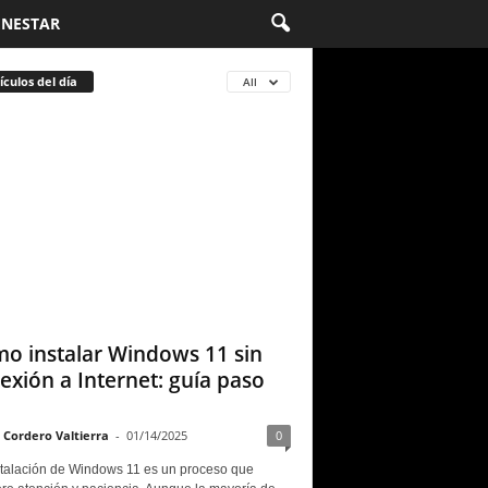
ENESTAR
ículos del día
All
o instalar Windows 11 sin
exión a Internet: guía paso
 Cordero Valtierra
-
01/14/2025
0
stalación de Windows 11 es un proceso que