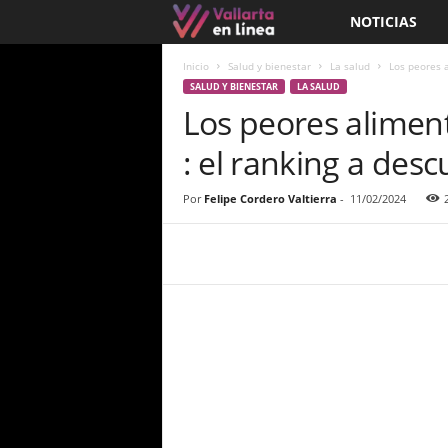
NOTICIAS
V
a
Inicio
Salud y bienestar
La salud
Los peores a
SALUD Y BIENESTAR
LA SALUD
Los peores aliment
l
: el ranking a desc
l
a
Por
Felipe Cordero Valtierra
-
11/02/2024
r
t
a
e
n