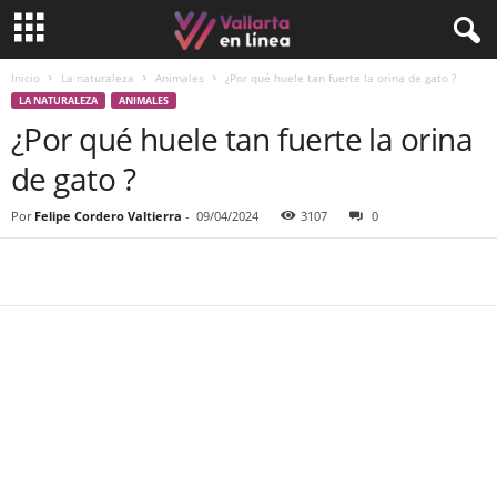
Inicio
La naturaleza
Animales
¿Por qué huele tan fuerte la orina de gato ?
LA NATURALEZA
ANIMALES
¿Por qué huele tan fuerte la orina
de gato ?
Por
Felipe Cordero Valtierra
-
09/04/2024
3107
0