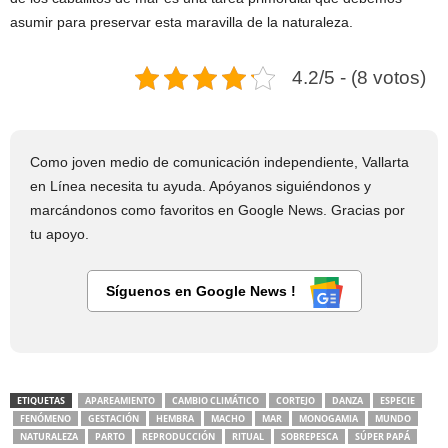
asumir para preservar esta maravilla de la naturaleza.
4.2/5 - (8 votos)
Como joven medio de comunicación independiente, Vallarta
en Línea necesita tu ayuda. Apóyanos siguiéndonos y
marcándonos como favoritos en Google News. Gracias por
tu apoyo.
Síguenos en Google News !
ETIQUETAS
APAREAMIENTO
CAMBIO CLIMÁTICO
CORTEJO
DANZA
ESPECIE
FENÓMENO
GESTACIÓN
HEMBRA
MACHO
MAR
MONOGAMIA
MUNDO
NATURALEZA
PARTO
REPRODUCCIÓN
RITUAL
SOBREPESCA
SÚPER PAPÁ