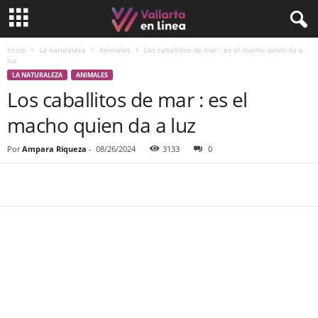
Inicio
La naturaleza
Animales
Los caballitos de mar : es el macho quien da a
luz
LA NATURALEZA
ANIMALES
Los caballitos de mar : es el
macho quien da a luz
Por
Ampara Riqueza
-
08/26/2024
3133
0