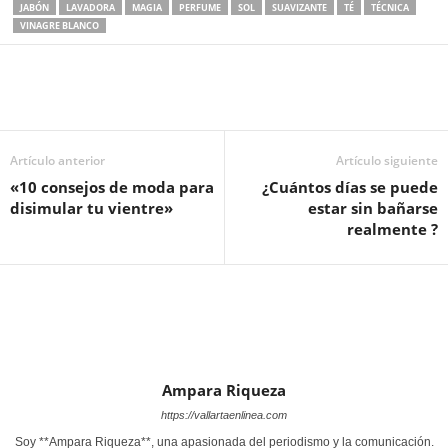
JABÓN
LAVADORA
MAGIA
PERFUME
SOL
SUAVIZANTE
TÉ
TÉCNICA
VINAGRE BLANCO
Artículo anterior
Artículo siguiente
«10 consejos de moda para
¿Cuántos días se puede
disimular tu vientre»
estar sin bañarse
realmente ?
Ampara Riqueza
https://vallartaenlinea.com
Soy **Ampara Riqueza**, una apasionada del periodismo y la comunicación.