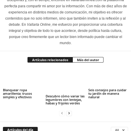
disciplinas y, con el tiempo, encontré en
vallartaenlinea.com
la plataforma
perfecta para compartir mi amor por la información. Con más de diez años de
experiencia en distintos medios de comunicación, mi objetivo es ofrecer
contenidos que no solo informen, sino que también inviten a la reflexión y al
debate. En
Vallarta Online
, me esfuerzo por proporcionar una cobertura
integral y objetiva de todo lo que acontece, desde política hasta cultura,
porque creo firmemente que un lector bien informado puede cambiar el
mundo.
Artículos relacionados
Más del autor
Blanquear ropa
Seis consejos para cuidar
amarillenta: trucos
tu jardín de manera
Descubre cómo variar las
simples y efectivos
natural
legumbres con lentejas,
habas y frijoles verdes
Artículos del día
All