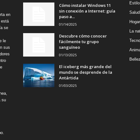
Estilo
Cómo instalar Windows 11
sin conexión a Internet: guía
Salud
rta en
paso a...
 está
Hogar
01/14/2025
Ya se
La na
Descubre cómo conocer
Tecno
e le
fácilmente tu grupo
sanguíneo
on sus
Anima
adores
01/13/2025
Belle
ntro
El iceberg más grande del
re
mundo se desprende de la
Antártida
01/03/2025
nea,
á su
po.