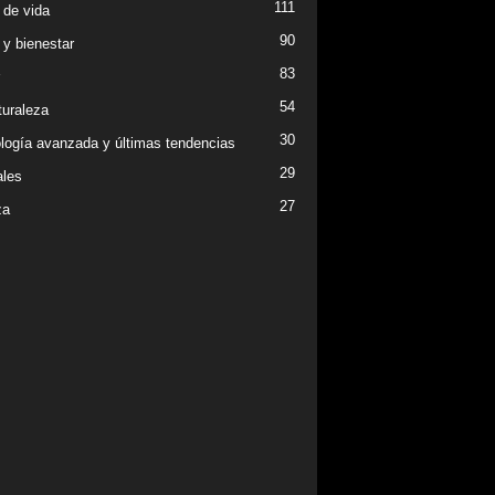
111
 de vida
90
 y bienestar
83
54
turaleza
30
logía avanzada y últimas tendencias
29
les
27
za