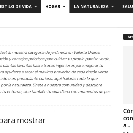
ESTILO DE VIDA
HOGAR
LA NATURALEZA
SALU
Art
ideal. En nuestra categoría de jardinería en Vallarta Online,
ión y consejos prácticos para cultivar tu propio paraíso verde.
 plantas favoritas hasta trucos ingeniosos para mejorar tu
para ayudarte a sacar el máximo provecho de cada rincón verde
ado o un principiante curioso, aquí hallarás todo lo que
n por la naturaleza. Únete a nuestra comunidad y descubre
o tu entorno, sino también tu vida diaria con momentos de paz
Cóm
con
 para mostrar
a...