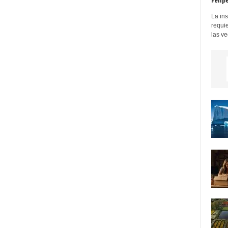
Felip
La in
requi
las ve