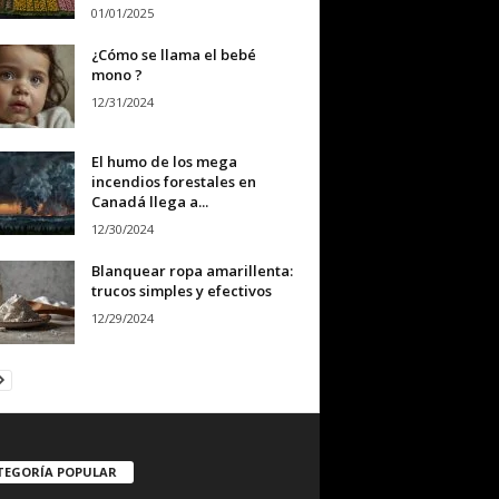
01/01/2025
¿Cómo se llama el bebé
mono ?
12/31/2024
El humo de los mega
incendios forestales en
Canadá llega a...
12/30/2024
Blanquear ropa amarillenta:
trucos simples y efectivos
12/29/2024
TEGORÍA POPULAR