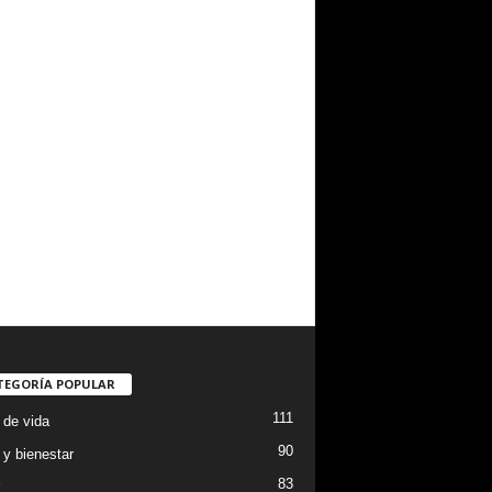
TEGORÍA POPULAR
111
 de vida
90
 y bienestar
83