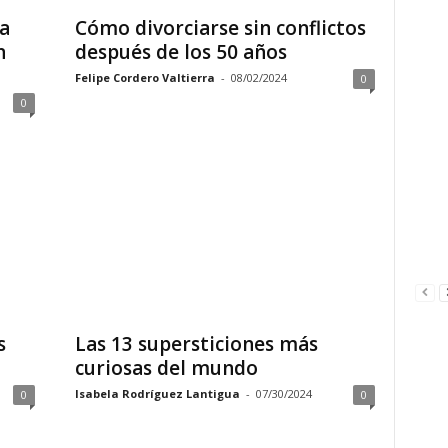
la
Cómo divorciarse sin conflictos
n
después de los 50 años
Felipe Cordero Valtierra
-
08/02/2024
0
0
s
Las 13 supersticiones más
curiosas del mundo
Isabela Rodríguez Lantigua
-
07/30/2024
0
0