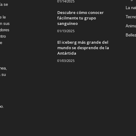
01/14/2025
Ya se
La na
Descubre cómo conocer
Tecno
e le
fácilmente tu grupo
sanguíneo
on sus
Anima
adores
01/13/2025
Belle
ntro
El iceberg más grande del
re
mundo se desprende de la
Antártida
01/03/2025
nea,
á su
po.