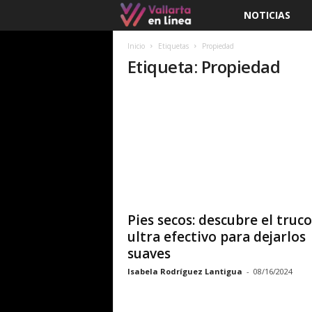
NOTICIAS
V
a
Inicio
Etiquetas
Propiedad
Etiqueta: Propiedad
l
l
a
r
t
Pies secos: descubre el truco
a
ultra efectivo para dejarlos
suaves
e
Isabela Rodríguez Lantigua
-
08/16/2024
n