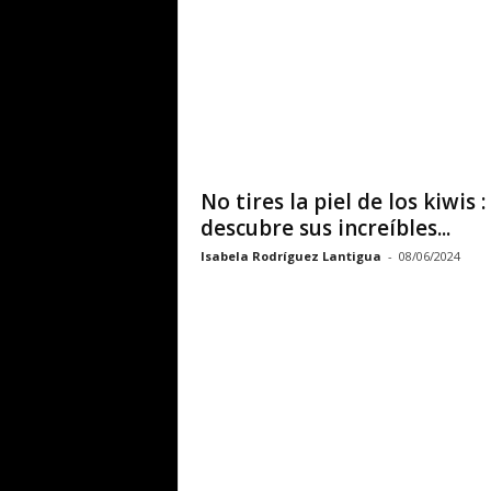
L
í
n
e
No tires la piel de los kiwis :
a
descubre sus increíbles...
Isabela Rodríguez Lantigua
-
08/06/2024