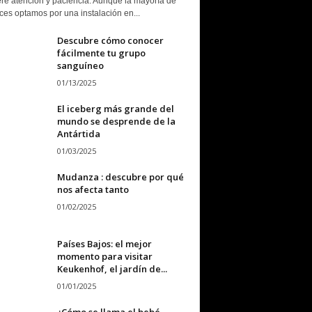
ere atención y paciencia. Aunque la mayoría de
ces optamos por una instalación en...
Descubre cómo conocer
fácilmente tu grupo
sanguíneo
01/13/2025
El iceberg más grande del
mundo se desprende de la
Antártida
01/03/2025
Mudanza : descubre por qué
nos afecta tanto
01/02/2025
Países Bajos: el mejor
momento para visitar
Keukenhof, el jardín de...
01/01/2025
¿Cómo se llama el bebé