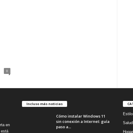
0
Incluso más noticias
CA
Estilo
Cómo instalar Windows 11
sin conexión a Internet: guía
Salud
rta en
paso a...
 está
Hogar