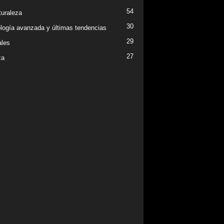
54
turaleza
30
logía avanzada y últimas tendencias
29
les
27
za