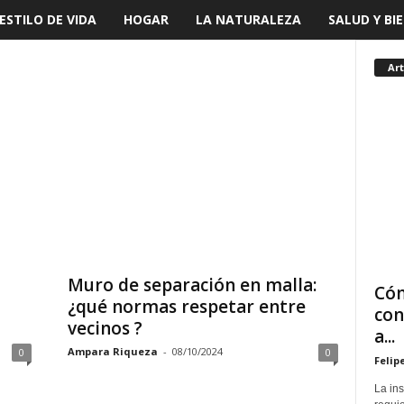
ESTILO DE VIDA
HOGAR
LA NATURALEZA
SALUD Y BI
Art
Muro de separación en malla:
Cóm
¿qué normas respetar entre
con
vecinos ?
a...
Ampara Riqueza
-
08/10/2024
0
0
Felip
La in