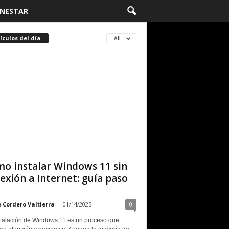
ENESTAR
ículos del día
All
o instalar Windows 11 sin
exión a Internet: guía paso
e Cordero Valtierra
-
01/14/2025
0
stalación de Windows 11 es un proceso que