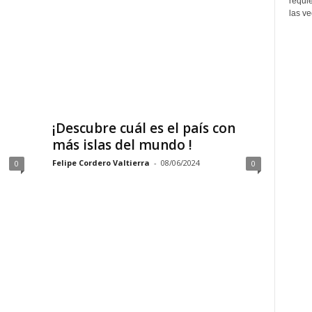
requi
las ve
¡Descubre cuál es el país con
más islas del mundo !
Felipe Cordero Valtierra
-
08/06/2024
0
0