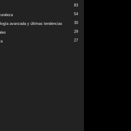
83
54
turaleza
30
logía avanzada y últimas tendencias
29
les
27
za