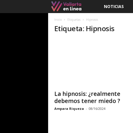
NOTICIAS
V
a
Inicio
Etiquetas
Hipnosis
Etiqueta: Hipnosis
l
l
a
r
t
La hipnosis: ¿realmente
a
debemos tener miedo ?
Ampara Riqueza
-
08/16/2024
e
n