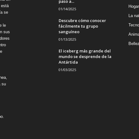
paso a...
 está
Hogar
01/14/2025
Ya se
La na
Descubre cómo conocer
Tecno
e le
fácilmente tu grupo
sanguíneo
on sus
Anima
adores
01/13/2025
Belle
ntro
El iceberg más grande del
re
mundo se desprende de la
Antártida
01/03/2025
nea,
á su
po.