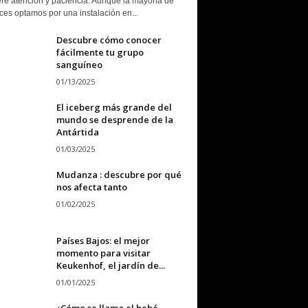
ere atención y paciencia. Aunque la mayoría de
ces optamos por una instalación en...
Descubre cómo conocer
fácilmente tu grupo
sanguíneo
01/13/2025
El iceberg más grande del
mundo se desprende de la
Antártida
01/03/2025
Mudanza : descubre por qué
nos afecta tanto
01/02/2025
Países Bajos: el mejor
momento para visitar
Keukenhof, el jardín de...
01/01/2025
¿Cómo se llama el bebé