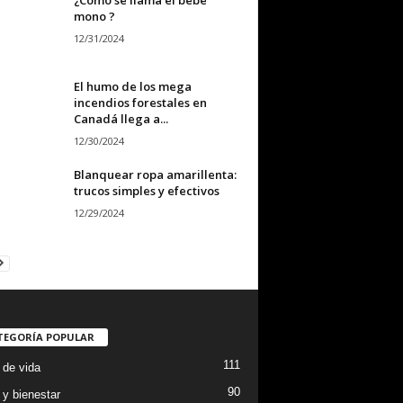
mono ?
12/31/2024
El humo de los mega
incendios forestales en
Canadá llega a...
12/30/2024
Blanquear ropa amarillenta:
trucos simples y efectivos
12/29/2024
TEGORÍA POPULAR
111
 de vida
90
 y bienestar