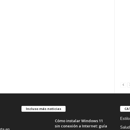
Incluso más noticias
CA
Estilo
Cómo instalar Windows 11
sin conexión a Internet: guía
Salud
rta en