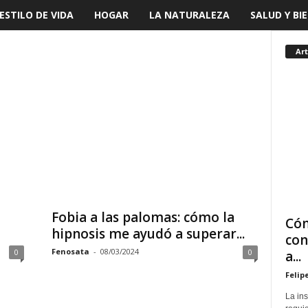
ESTILO DE VIDA
HOGAR
LA NATURALEZA
SALUD Y BI
Art
Fobia a las palomas: cómo la
Cóm
hipnosis me ayudó a superar...
con
Fenosata
-
08/03/2024
0
0
a...
Felip
La in