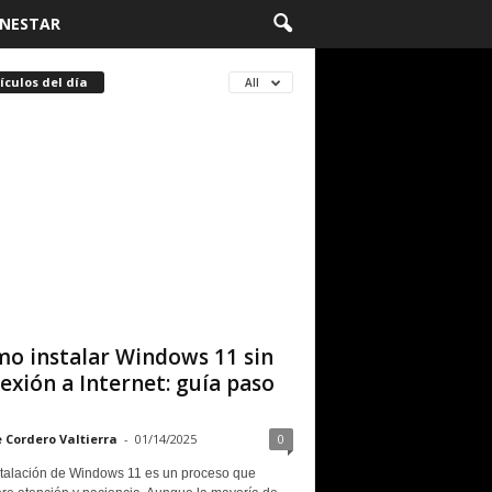
ENESTAR
ículos del día
All
o instalar Windows 11 sin
exión a Internet: guía paso
e Cordero Valtierra
-
01/14/2025
0
stalación de Windows 11 es un proceso que