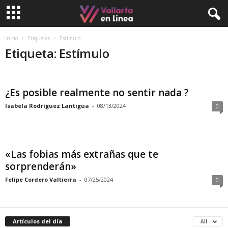
Inicio
Etiquetas
Estímulo
Etiqueta: Estímulo
¿Es posible realmente no sentir nada ?
Isabela Rodríguez Lantigua
-
08/13/2024
0
«Las fobias más extrañas que te
sorprenderán»
Felipe Cordero Valtierra
-
07/25/2024
0
Artículos del día
All