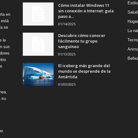
Estilo
Cómo instalar Windows 11
sin conexión a Internet: guía
Salud
rta en
paso a...
 está
Hogar
01/14/2025
Ya se
La na
Descubre cómo conocer
Tecno
e le
fácilmente tu grupo
sanguíneo
on sus
Anima
adores
01/13/2025
Belle
ntro
El iceberg más grande del
re
mundo se desprende de la
Antártida
01/03/2025
nea,
á su
po.