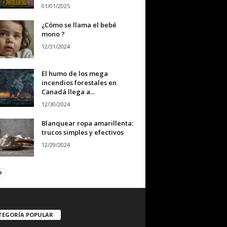
01/01/2025
¿Cómo se llama el bebé
mono ?
12/31/2024
El humo de los mega
incendios forestales en
Canadá llega a...
12/30/2024
Blanquear ropa amarillenta:
trucos simples y efectivos
12/29/2024
TEGORÍA POPULAR