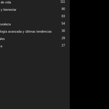
111
 de vida
90
 y bienestar
83
54
turaleza
30
logía avanzada y últimas tendencias
29
les
27
za