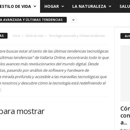
ESTILO DE VIDA
HOGAR
LA NATURALEZA
SALU
A AVANZADA Y ÚLTIMAS TENDENCIAS
AS
Art
Inicio
Estilo de vida
Tecnología avanzada y últimas tendencias
re buscas estar al tanto de las últimas tendencias tecnológicas
últimas tendencias" de Vallarta Online, encontrarás todo lo que
os avances más revolucionarios del mundo digital. Desde
istas, pasando por análisis de software y hardware de
a mirada profunda y accesible a las maravillas tecnológicas que
 nosotros y descubre cómo la tecnología está redefiniendo el
.
Cóm
 para mostrar
con
a...