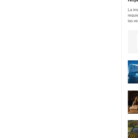
Felip
La in
requi
las ve